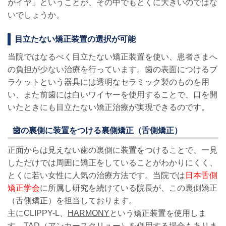
がイヤ」ということが、その中でもとくに大きいのではな
いでしょうか。
目立たない矯正装置の選択が可能
当院ではなるべく目立たない矯正装置を使い、患者さまへ
の負担が少ない治療を行っています。歯の表面につけるブ
ラケットという器具には透明なセラミック製のものを用
い、また前歯には白いワイヤーを使用することで、口を開
いたときにも目立たない矯正治療が実現できるのです。
歯の裏側に装置をつける裏側矯正（舌側矯正）
正面からは見えない歯の裏側に装置をつけることで、一見
しただけでは周囲に矯正をしていることがわかりにくく、
とくに若い女性に人気の治療方法です。当院では
日本舌側
矯正学会
に所属し研究を続けている院長が、この裏側矯正
（舌側矯正）を担当しております。
主にCLIPPY-L、
HARMONY
という矯正装置を使用しま
す。TAD（
アンカースクリュー）を併用する場合もありま